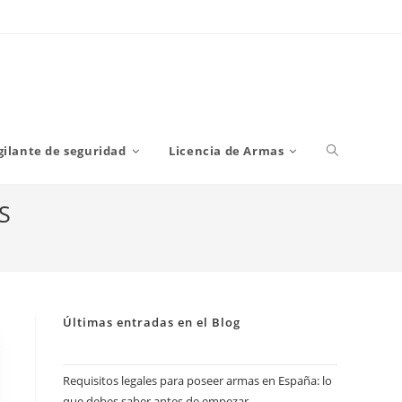
Alternar
gilante de seguridad
Licencia de Armas
S
búsqueda
de
Últimas entradas en el Blog
la
Requisitos legales para poseer armas en España: lo
que debes saber antes de empezar