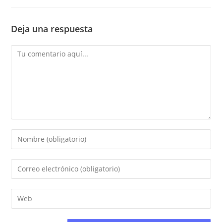
Deja una respuesta
Comentario
Introduce
tu
nombre
Introduce
o
tu
nombre
dirección
Introduce
de
de
la
usuario
correo
URL
para