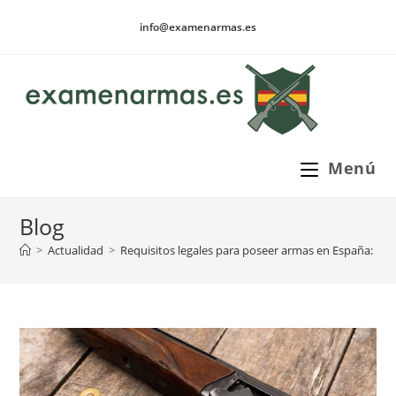
Ir
info@examenarmas.es
al
contenido
Menú
Blog
>
Actualidad
>
Requisitos legales para poseer armas en España: lo