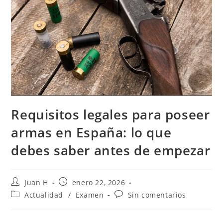
Requisitos legales para poseer
armas en España: lo que
debes saber antes de empezar
Autor
Publicación
Juan H
enero 22, 2026
de
de
Categoría
Comentarios
Actualidad
/
Examen
Sin comentarios
la
la
de
de
entrada:
entrada:
la
la
entrada:
entrada: