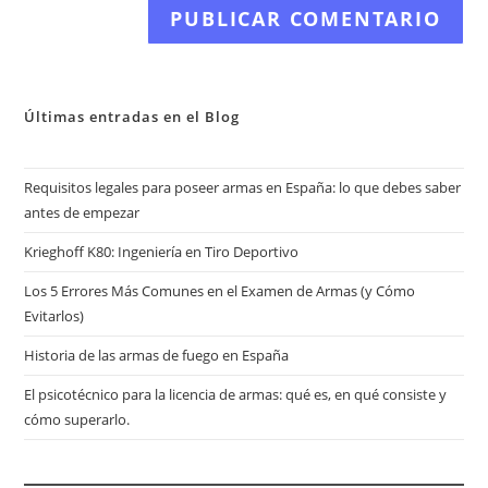
electrónico
de
comentar
para
tu
comentar
web
(opcional)
Últimas entradas en el Blog
Requisitos legales para poseer armas en España: lo que debes saber
antes de empezar
Krieghoff K80: Ingeniería en Tiro Deportivo
Los 5 Errores Más Comunes en el Examen de Armas (y Cómo
Evitarlos)
Historia de las armas de fuego en España
El psicotécnico para la licencia de armas: qué es, en qué consiste y
cómo superarlo.