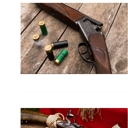
la
web