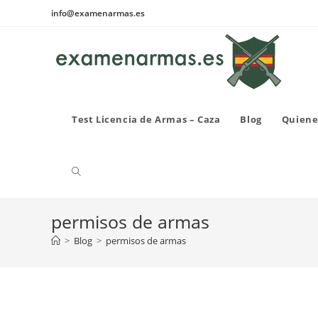
Ir
info@examenarmas.es
al
contenido
Test Licencia de Armas – Caza
Blog
Quiene
Alternar
permisos de armas
búsqueda
>
Blog
>
permisos de armas
de