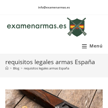
Ir
info@examenarmas.es
al
contenido
Menú
requisitos legales armas España
>
Blog
>
requisitos legales armas España