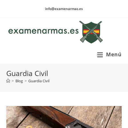
Ir
info@examenarmas.es
al
contenido
Menú
Guardia Civil
>
Blog
>
Guardia Civil