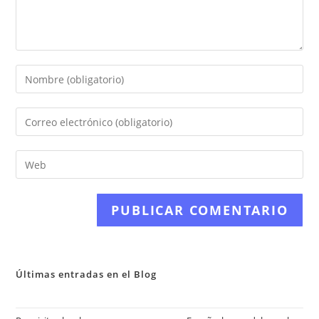
Introduce
tu
nombre
Introduce
o
tu
nombre
dirección
Introduce
de
de
la
usuario
correo
URL
para
electrónico
de
comentar
para
tu
comentar
web
(opcional)
Últimas entradas en el Blog