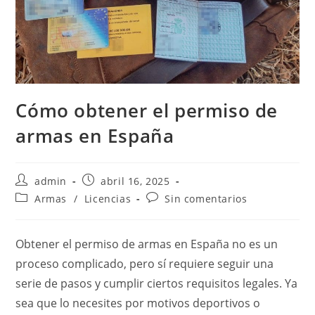
Cómo obtener el permiso de
armas en España
Autor
Publicación
admin
abril 16, 2025
de
de
Categoría
Comentarios
Armas
/
Licencias
Sin comentarios
la
la
de
de
entrada:
entrada:
la
la
entrada:
entrada:
Obtener el permiso de armas en España no es un
proceso complicado, pero sí requiere seguir una
serie de pasos y cumplir ciertos requisitos legales. Ya
sea que lo necesites por motivos deportivos o