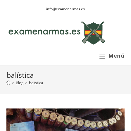
Ir
info@examenarmas.es
al
contenido
Menú
balística
>
Blog
>
balística