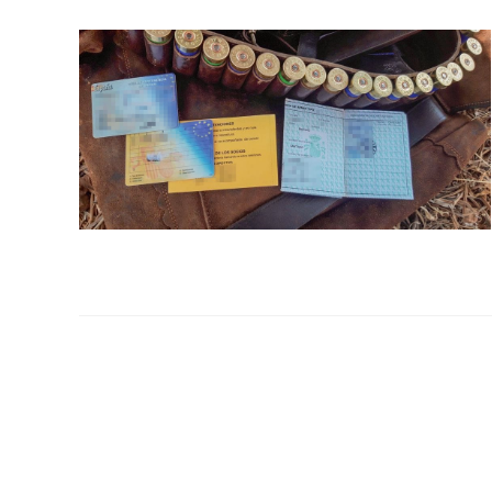
la
web