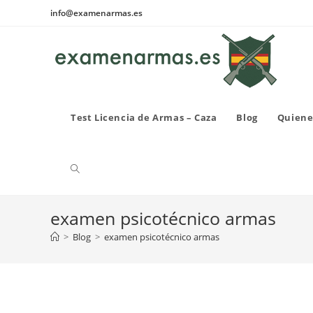
Ir
info@examenarmas.es
al
contenido
Test Licencia de Armas – Caza
Blog
Quiene
Alternar
examen psicotécnico armas
búsqueda
>
Blog
>
examen psicotécnico armas
de