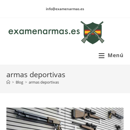
Ir
info@examenarmas.es
al
contenido
Menú
armas deportivas
>
Blog
>
armas deportivas