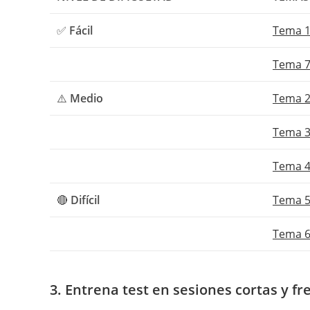
✅
Fácil
Tema 1
Tema 7
⚠️
Medio
Tema 2 
Tema 3
Tema 4
🔴
Difícil
Tema 5
Tema 6
3. Entrena test en sesiones cortas y f