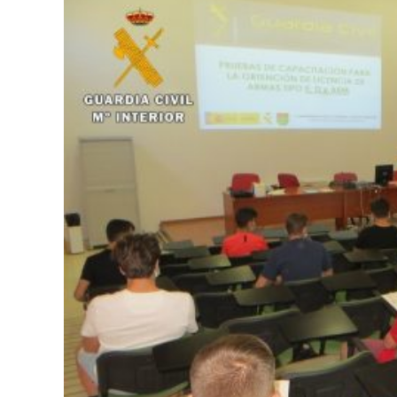
la
web