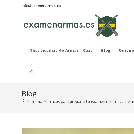
Ir
info@examenarmas.es
al
contenido
Test Licencia de Armas – Caza
Blog
Quiene
Alternar
Blog
búsqueda
>
Teoría
>
Trucos para preparar tu examen de licencia de 
de