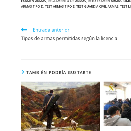
EXAMEN ARMAS
,
REGLAMENTO DE ARMAS
,
RETO EXAMEN ARMAS
,
SIM
ARMAS TIPO D
,
TEST ARMAS TIPO E
,
TEST GUARDIA CIVIL ARMAS
,
TEST L
Leer
Entrada anterior
más
Tipos de armas permitidas según la licencia
artículos
TAMBIÉN PODRÍA GUSTARTE