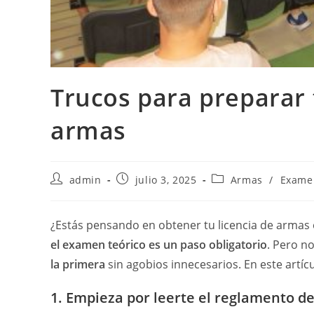
Trucos para preparar 
armas
Autor
Publicación
Categoría
admin
julio 3, 2025
Armas
/
Exame
de
de
de
la
la
la
entrada:
entrada:
entrada:
¿Estás pensando en obtener tu licencia de armas e
el examen teórico es un paso obligatorio
. Pero n
la primera
sin agobios innecesarios. En este artíc
1. Empieza por leerte el reglamento d