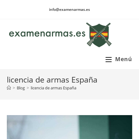
Ir
info@examenarmas.es
al
contenido
Menú
licencia de armas España
>
Blog
>
licencia de armas España