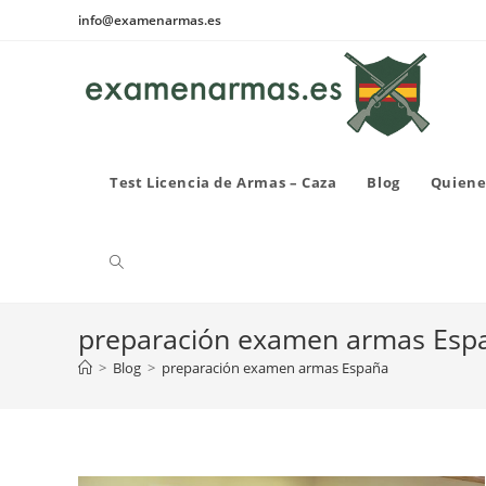
Ir
info@examenarmas.es
al
contenido
Test Licencia de Armas – Caza
Blog
Quiene
Alternar
preparación examen armas Esp
búsqueda
>
Blog
>
preparación examen armas España
de