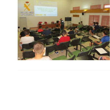
la
web