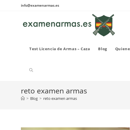
Ir
info@examenarmas.es
al
contenido
Test Licencia de Armas – Caza
Blog
Quiene
Alternar
reto examen armas
búsqueda
>
Blog
>
reto examen armas
de