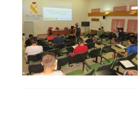
la
web