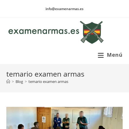
Ir
info@examenarmas.es
al
contenido
Menú
temario examen armas
>
Blog
>
temario examen armas