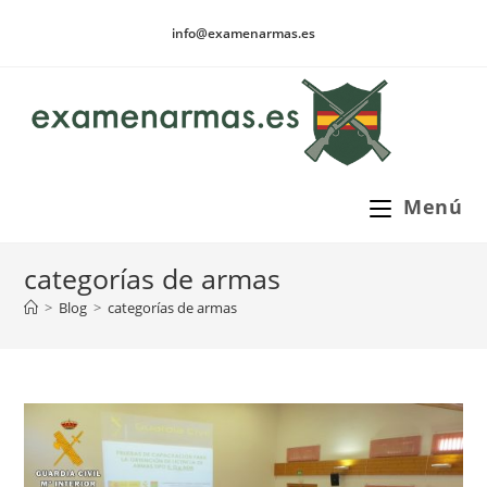
Ir
info@examenarmas.es
al
contenido
Menú
categorías de armas
>
Blog
>
categorías de armas