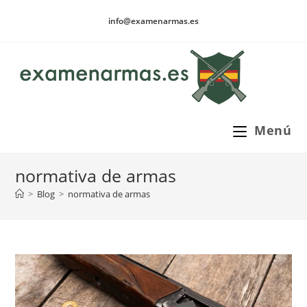
Ir
info@examenarmas.es
al
contenido
Menú
normativa de armas
>
Blog
>
normativa de armas