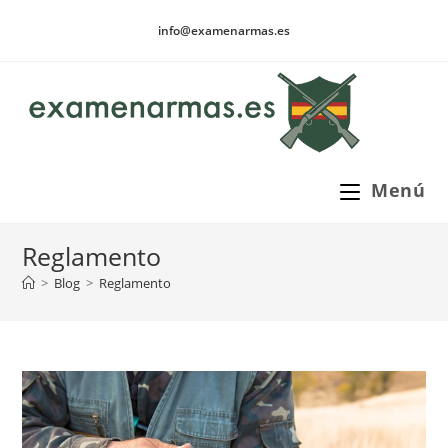
Ir
info@examenarmas.es
al
contenido
Menú
Reglamento
>
Blog
>
Reglamento