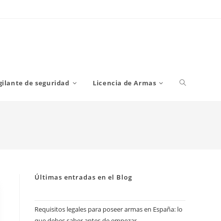
Alternar
gilante de seguridad
Licencia de Armas
búsqueda
de
Últimas entradas en el Blog
la
Requisitos legales para poseer armas en España: lo
que debes saber antes de empezar