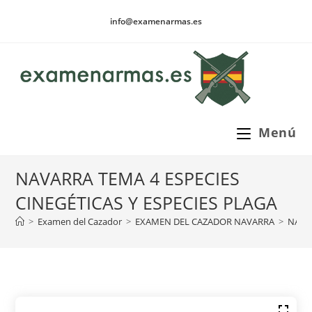
Ir
info@examenarmas.es
al
contenido
Menú
NAVARRA TEMA 4 ESPECIES
CINEGÉTICAS Y ESPECIES PLAGA
>
Examen del Cazador
>
EXAMEN DEL CAZADOR NAVARRA
>
NAVAR