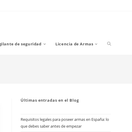
Alternar
gilante de seguridad
Licencia de Armas
búsqueda
de
Últimas entradas en el Blog
la
Requisitos legales para poseer armas en España: lo
que debes saber antes de empezar
web