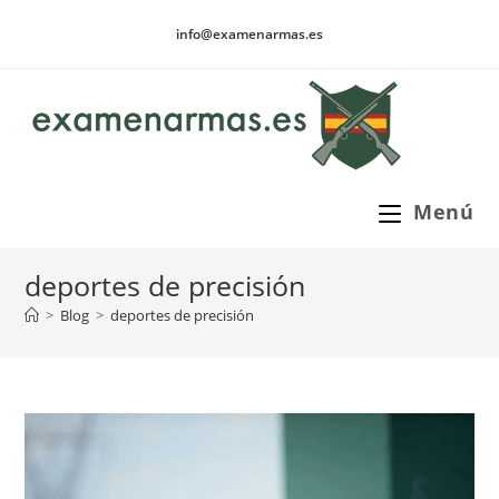
Ir
info@examenarmas.es
al
contenido
Menú
deportes de precisión
>
Blog
>
deportes de precisión