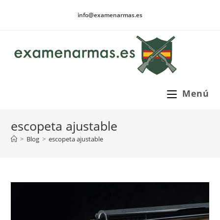
Ir
info@examenarmas.es
al
contenido
Menú
escopeta ajustable
>
Blog
>
escopeta ajustable