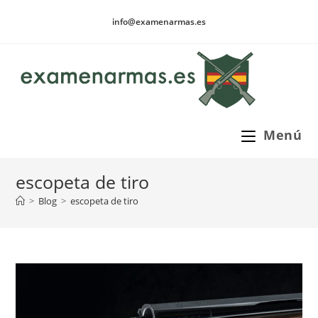
Ir
info@examenarmas.es
al
contenido
Menú
escopeta de tiro
>
Blog
>
escopeta de tiro