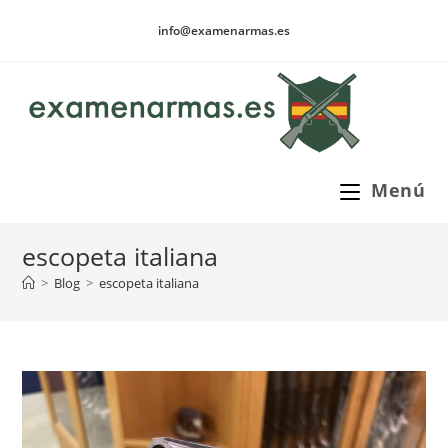
Ir
info@examenarmas.es
al
contenido
Menú
escopeta italiana
>
Blog
>
escopeta italiana