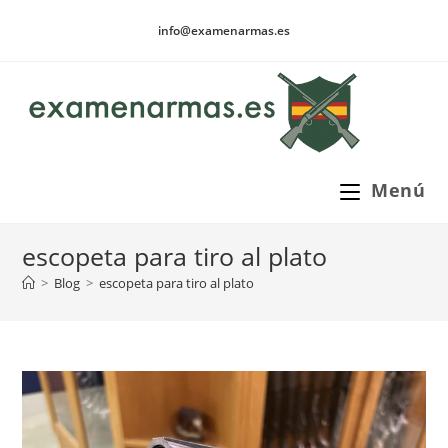
Ir
info@examenarmas.es
al
contenido
Menú
escopeta para tiro al plato
>
Blog
>
escopeta para tiro al plato