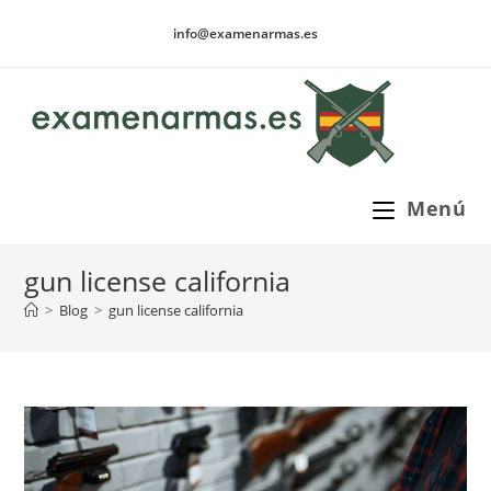
Ir
info@examenarmas.es
al
contenido
Menú
gun license california
>
Blog
>
gun license california