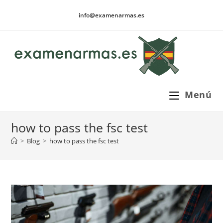
Ir
info@examenarmas.es
al
contenido
Menú
how to pass the fsc test
>
Blog
>
how to pass the fsc test