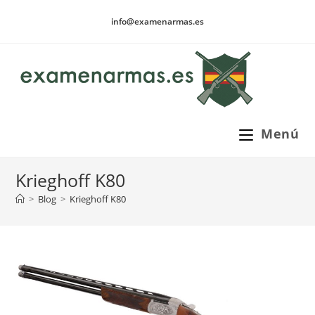
Ir
info@examenarmas.es
al
contenido
Menú
Krieghoff K80
>
Blog
>
Krieghoff K80