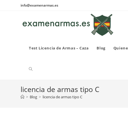
Ir
info@examenarmas.es
al
contenido
Test Licencia de Armas – Caza
Blog
Quiene
Alternar
licencia de armas tipo C
búsqueda
>
Blog
>
licencia de armas tipo C
de