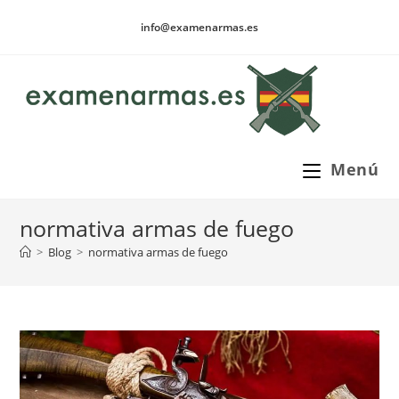
Ir
info@examenarmas.es
al
contenido
Menú
normativa armas de fuego
>
Blog
>
normativa armas de fuego