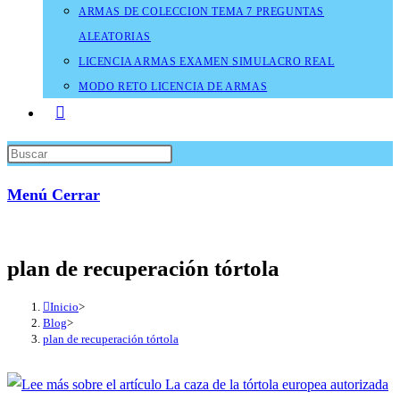
ARMAS DE COLECCION TEMA 7 PREGUNTAS
ALEATORIAS
LICENCIA ARMAS EXAMEN SIMULACRO REAL
MODO RETO LICENCIA DE ARMAS
Alternar
búsqueda
Press
de
Escape
Menú
Cerrar
la
to
web
close
the
plan de recuperación tórtola
search
panel.
Inicio
>
Blog
>
plan de recuperación tórtola