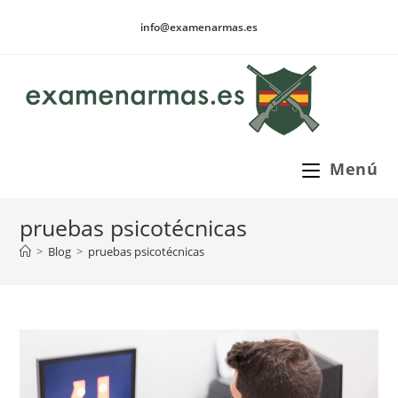
Ir
info@examenarmas.es
al
contenido
Menú
pruebas psicotécnicas
>
Blog
>
pruebas psicotécnicas