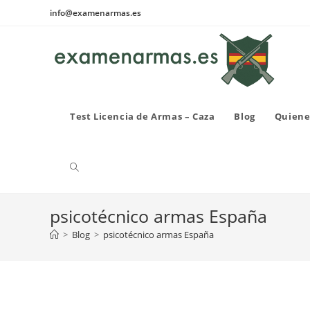
Ir
info@examenarmas.es
al
contenido
Test Licencia de Armas – Caza
Blog
Quiene
Alternar
psicotécnico armas España
búsqueda
>
Blog
>
psicotécnico armas España
de