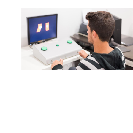
la
web