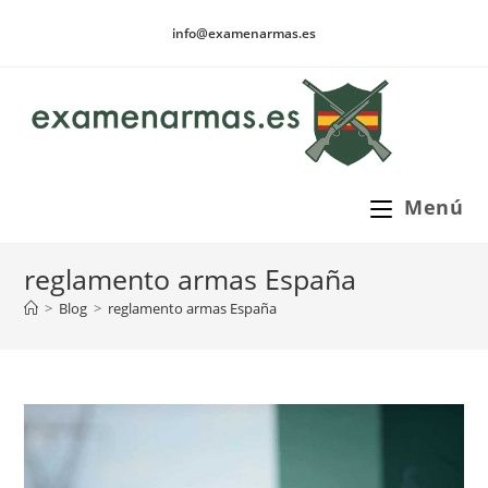
Ir
info@examenarmas.es
al
contenido
Menú
reglamento armas España
>
Blog
>
reglamento armas España