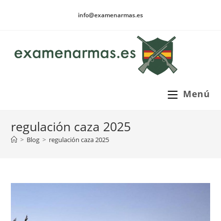
Ir
info@examenarmas.es
al
contenido
Menú
regulación caza 2025
>
Blog
>
regulación caza 2025