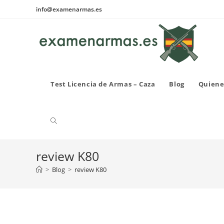
Ir
info@examenarmas.es
al
contenido
Test Licencia de Armas – Caza
Blog
Quiene
Alternar
review K80
búsqueda
>
Blog
>
review K80
de