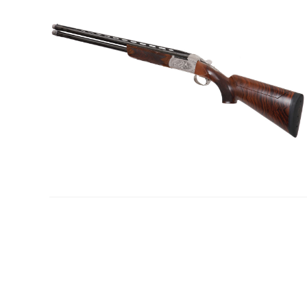
la
web