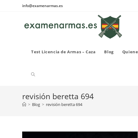
Ir
info@examenarmas.es
al
contenido
Test Licencia de Armas – Caza
Blog
Quiene
Alternar
revisión beretta 694
búsqueda
>
Blog
>
revisión beretta 694
de