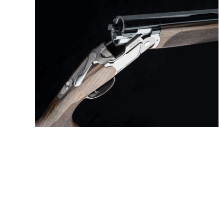
la
web