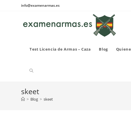
Ir
info@examenarmas.es
al
contenido
Test Licencia de Armas – Caza
Blog
Quiene
Alternar
skeet
búsqueda
>
Blog
>
skeet
de