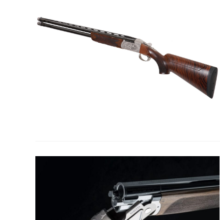
la
web