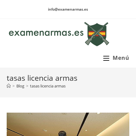
Ir
info@examenarmas.es
al
contenido
Menú
tasas licencia armas
>
Blog
>
tasas licencia armas