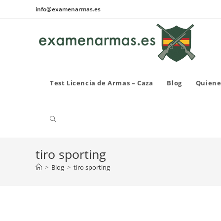
Ir
info@examenarmas.es
al
contenido
Test Licencia de Armas – Caza
Blog
Quiene
Alternar
tiro sporting
búsqueda
>
Blog
>
tiro sporting
de