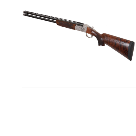
la
web